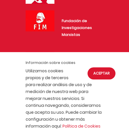
Fundación de
Investigaciones
Marxistas
Juventud Comunista
Información sobre cookies
Utilizamos cookies
ACEPTAR
propias y de terceros
para realizar análisis de uso y de
medición de nuestra web para
mejorar nuestros servicios. Si
ACTUALIDAD
AFÍLIATE
continua navegando, consideramos
POLÍTICA DE COOKIES
que acepta su uso. Puede cambiar la
POLÍTICA DE PRIVACIDAD
AVISO LEGAL
configuración u obtener más
PORTAL DE TRANSPARENCIA
información aquí:
Política de Cookies