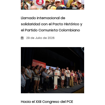
Llamado internacional de
solidaridad con el Pacto Histórico y
el Partido Comunista Colombiano
ante la alerta democrática y la
29 de Julio de 2026
violencia poselectoral
Hacia el XXII Congreso del PCE