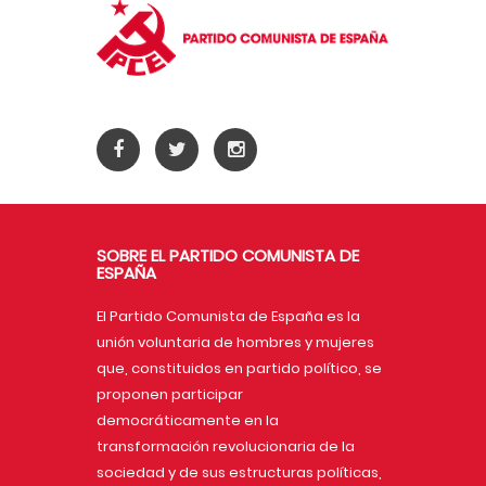
SOBRE EL PARTIDO COMUNISTA DE
ESPAÑA
El Partido Comunista de España es la
unión voluntaria de hombres y mujeres
que, constituidos en partido político, se
proponen participar
democráticamente en la
transformación revolucionaria de la
sociedad y de sus estructuras políticas,