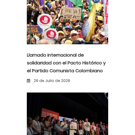
Llamado internacional de
solidaridad con el Pacto Histórico y
el Partido Comunista Colombiano
ante la alerta democrática y la
29 de Julio de 2026
violencia poselectoral