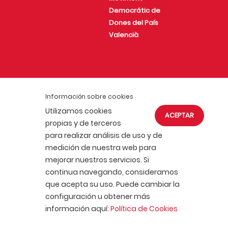
Democrátic de
Dones del País
Valencià
Joventut Comunista
del País Valencià
Información sobre cookies
Utilizamos cookies
ACEPTAR
propias y de terceros
para realizar análisis de uso y de
medición de nuestra web para
mejorar nuestros servicios. Si
ACTUALIDAD
AFÍLIATE
continua navegando, consideramos
POLÍTICA DE COOKIES
que acepta su uso. Puede cambiar la
POLÍTICA DE PRIVACIDAD
AVISO LEGAL
configuración u obtener más
PORTAL DE TRANSPARENCIA
información aquí:
Política de Cookies
Partido Comunista de España 2020