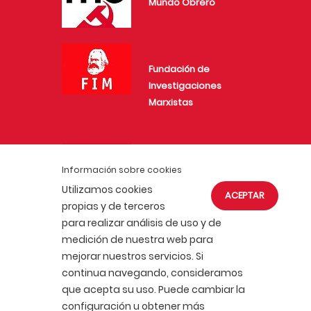
Mundo Obrero
Fundación de
Investigaciones
Marxistas
Juventud Comunista
Información sobre cookies
Utilizamos cookies
ACEPTAR
propias y de terceros
para realizar análisis de uso y de
medición de nuestra web para
mejorar nuestros servicios. Si
ACTUALIDAD
AFÍLIATE
continua navegando, consideramos
POLÍTICA DE COOKIES
que acepta su uso. Puede cambiar la
POLÍTICA DE PRIVACIDAD
AVISO LEGAL
configuración u obtener más
PORTAL DE TRANSPARENCIA