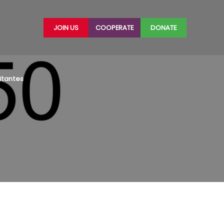
JOIN US
COOPERATE
DONATE
litantes