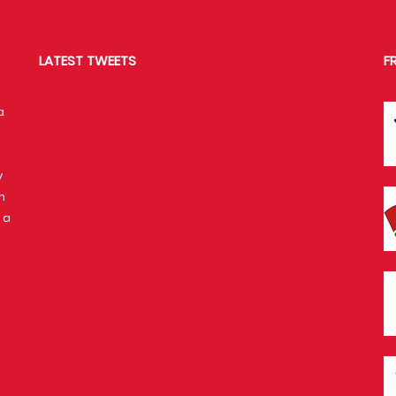
LATEST TWEETS
F
a
y
n
 a