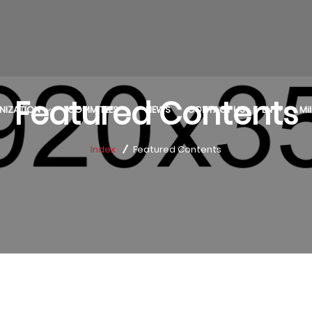
Featured Contents
NIZATION
COMMITEES
NEWS
CONTACT US
EN
Mi
Index
Featured Contents