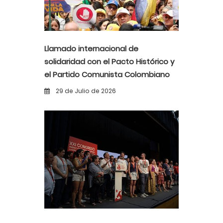
Llamado internacional de
solidaridad con el Pacto Histórico y
el Partido Comunista Colombiano
ante la alerta democrática y la
29 de Julio de 2026
violencia poselectoral