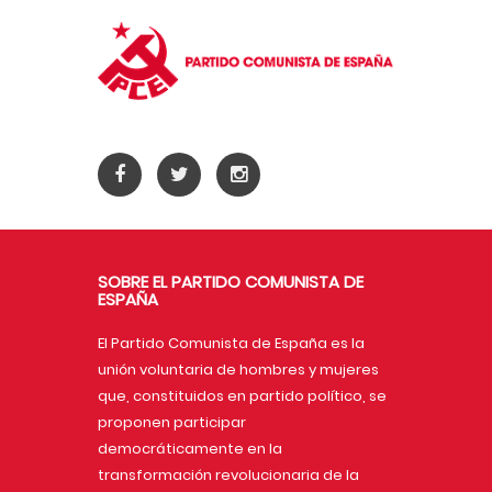
SOBRE EL PARTIDO COMUNISTA DE
ESPAÑA
El Partido Comunista de España es la
unión voluntaria de hombres y mujeres
que, constituidos en partido político, se
proponen participar
democráticamente en la
transformación revolucionaria de la