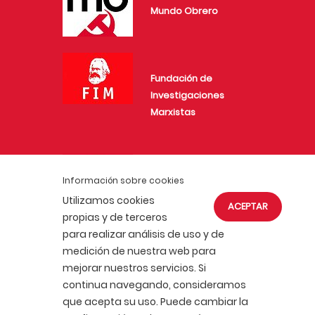
Mundo Obrero
Fundación de
Investigaciones
Marxistas
Juventud Comunista
Información sobre cookies
Utilizamos cookies
ACEPTAR
propias y de terceros
para realizar análisis de uso y de
medición de nuestra web para
mejorar nuestros servicios. Si
ACTUALIDAD
AFÍLIATE
continua navegando, consideramos
POLÍTICA DE COOKIES
que acepta su uso. Puede cambiar la
POLÍTICA DE PRIVACIDAD
AVISO LEGAL