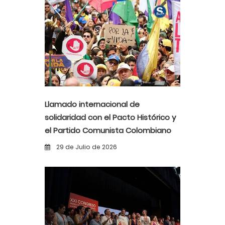
Llamado internacional de
solidaridad con el Pacto Histórico y
el Partido Comunista Colombiano
ante la alerta democrática y la
29 de Julio de 2026
violencia poselectoral