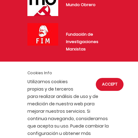
Mundo Obrero
Fundación de
Investigaciones
Marxistas
Cookies Info
Juventud Comunista
Utilizamos cookies
ACCEPT
propias y de terceros
para realizar análisis de uso y de
medición de nuestra web para
mejorar nuestros servicios. Si
continua navegando, consideramos
NEWS
JOIN US
COOKIES
que acepta su uso. Puede cambiar la
PRIVACY POLICY
LEGAL WARNING
configuración u obtener más
PORTAL DE TRANSPARENCIA