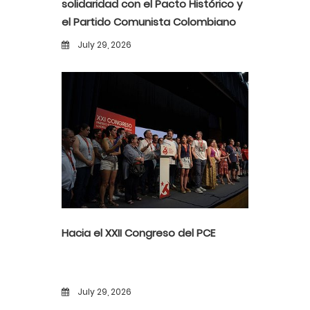
solidaridad con el Pacto Histórico y
el Partido Comunista Colombiano
ante la alerta democrática y la
July 29, 2026
violencia poselectoral
Hacia el XXII Congreso del PCE
July 29, 2026